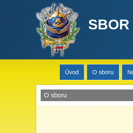
SBOR
Úvod
O sboru
N
O sboru