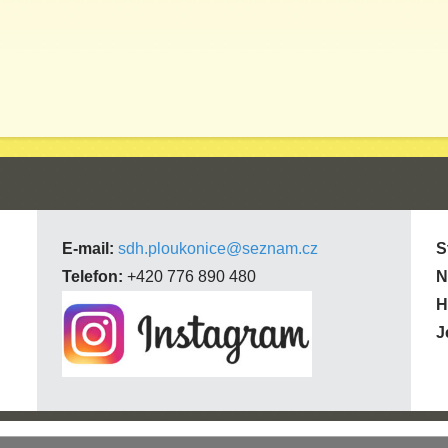
E-mail:
sdh.ploukonice@seznam.cz
S
Telefon:
+420 776 890 480
N
H
J