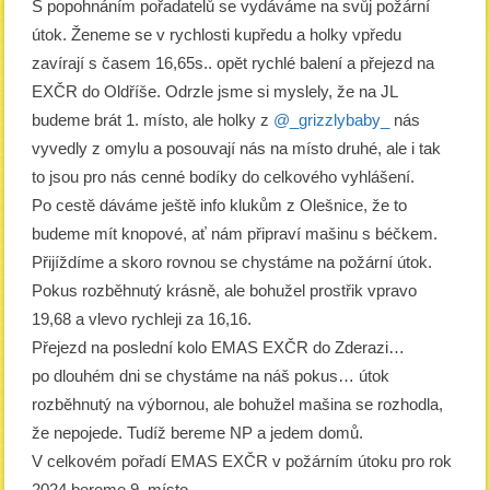
S popohnáním pořadatelů se vydáváme na svůj požární
útok. Ženeme se v rychlosti kupředu a holky vpředu
zavírají s časem 16,65s.. opět rychlé balení a přejezd na
EXČR do Oldříše. Odrzle jsme si myslely, že na JL
budeme brát 1. místo, ale holky z
@_grizzlybaby_
nás
vyvedly z omylu a posouvají nás na místo druhé, ale i tak
to jsou pro nás cenné bodíky do celkového vyhlášení.
Po cestě dáváme ještě info klukům z Olešnice, že to
budeme mít knopové, ať nám připraví mašinu s béčkem.
Přijíždíme a skoro rovnou se chystáme na požární útok.
Pokus rozběhnutý krásně, ale bohužel prostřik vpravo
19,68 a vlevo rychleji za 16,16.
Přejezd na poslední kolo EMAS EXČR do Zderazi…
po dlouhém dni se chystáme na náš pokus… útok
rozběhnutý na výbornou, ale bohužel mašina se rozhodla,
že nepojede. Tudíž bereme NP a jedem domů.
V celkovém pořadí EMAS EXČR v požárním útoku pro rok
2024 bereme 9. místo.