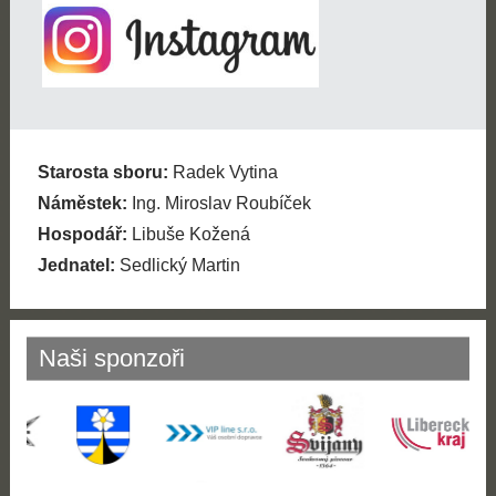
Starosta sboru:
Radek Vytina
Náměstek:
Ing. Miroslav Roubíček
Hospodář:
Libuše Kožená
Jednatel:
Sedlický Martin
Naši sponzoři