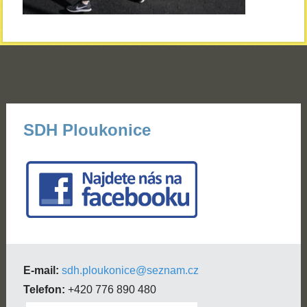
SDH Ploukonice
E-mail:
sdh.ploukonice@seznam.cz
Telefon:
+420 776 890 480